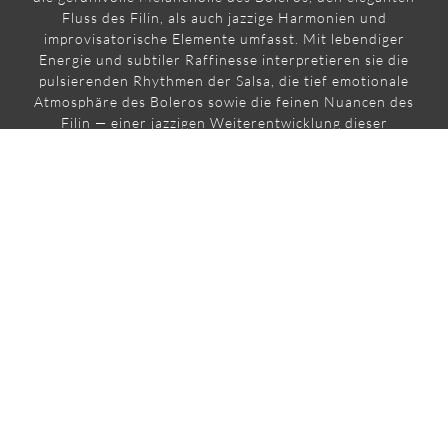
Fluss des Filin, als auch jazzige Harmonien und
improvisatorische Elemente umfasst. Mit lebendiger
Energie und subtiler Raffinesse interpretieren sie die
pulsierenden Rhythmen der Salsa, die tief emotionale
Atmosphäre des Boleros sowie die feinen Nuancen des
Filin — einer jazzigen Weiterentwicklung dieser
kubanischen Liedform. Die Musik verbindet Tradition und
Moderne, improvisatorische Freiheit und harmonische
Feinheiten zu einem einzigartigen Klangbild, das das
Publikum tief berührt.
Der Kontrabass sorgt für das warme, pulsierende
Fundament und verstärkt die rhythmische Vielfalt,
während die Percussion den unverwechselbaren Groove
erzeugt. Die Stimme der Sängerin führt durch die
emotionalen Klanglandschaften, die sowohl mit
traditionellen Wurzeln als auch mit kreativen
Improvisationen spielen.
Warum TRElenco für Ihr Festival?
◦ Eine mitreißende Fusion aus Latin, Jazz, Salsa und World