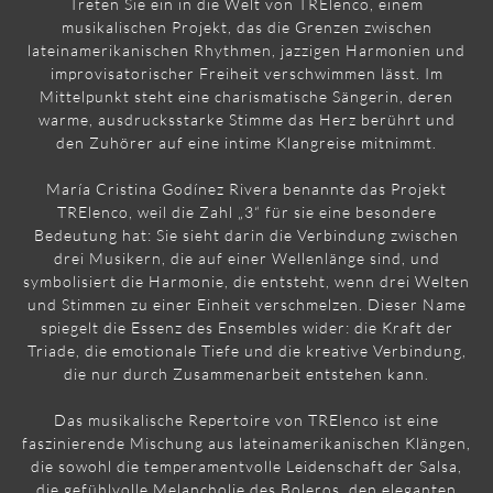
Treten Sie ein in die Welt von TRElenco, einem
musikalischen Projekt, das die Grenzen zwischen
lateinamerikanischen Rhythmen, jazzigen Harmonien und
improvisatorischer Freiheit verschwimmen lässt. Im
Mittelpunkt steht eine charismatische Sängerin, deren
warme, ausdrucksstarke Stimme das Herz berührt und
den Zuhörer auf eine intime Klangreise mitnimmt.
María Cristina Godínez Rivera benannte das Projekt
TRElenco, weil die Zahl „3“ für sie eine besondere
Bedeutung hat: Sie sieht darin die Verbindung zwischen
drei Musikern, die auf einer Wellenlänge sind, und
symbolisiert die Harmonie, die entsteht, wenn drei Welten
und Stimmen zu einer Einheit verschmelzen. Dieser Name
spiegelt die Essenz des Ensembles wider: die Kraft der
Triade, die emotionale Tiefe und die kreative Verbindung,
die nur durch Zusammenarbeit entstehen kann.
Das musikalische Repertoire von TRElenco ist eine
faszinierende Mischung aus lateinamerikanischen Klängen,
die sowohl die temperamentvolle Leidenschaft der Salsa,
die gefühlvolle Melancholie des Boleros, den eleganten