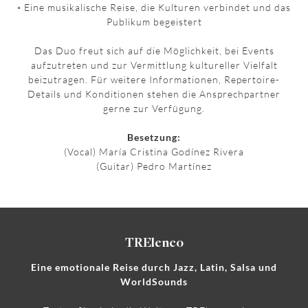
◦ Eine musikalische Reise, die Kulturen verbindet und das
Publikum begeistert
Das Duo freut sich auf die Möglichkeit, bei Events
aufzutreten und zur Vermittlung kultureller Vielfalt
beizutragen. Für weitere Informationen, Repertoire-
Details und Konditionen stehen die Ansprechpartner
gerne zur Verfügung.
Besetzung:
(Vocal) María Cristina Godínez Rivera
(Guitar) Pedro Martínez
TRElenco
Eine emotionale Reise durch Jazz, Latin, Salsa und
WorldSounds